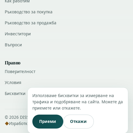
Как работим
Ръководство за покупка
Ръководство за продажба
Инвеститори
Въпроси
Правно
Поверителност
Условия
Бисквитки
Използваме бисквитки за измерване на
трафика и подобряване на сайта. Можете да
приемете или откажете.
© 2026 DISSANS Real Estate · Всички права запазени.
Приеми
Откажи
◆
Изработка
DISSANS Digital