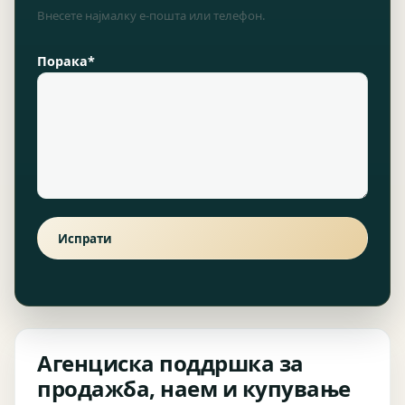
Внесете најмалку е-пошта или телефон.
Порака*
Испрати
Агенциска поддршка за
продажба, наем и купување