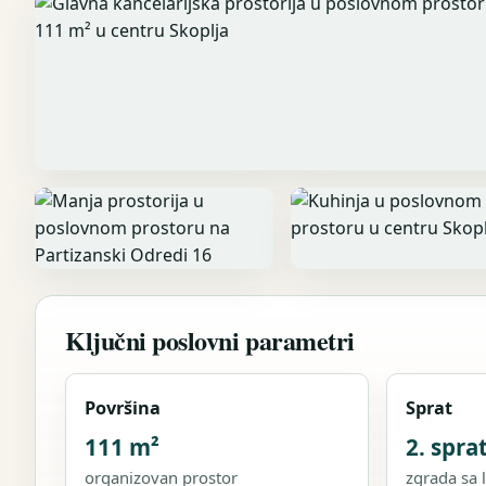
Ključni poslovni parametri
Površina
Sprat
111 m²
2. spra
organizovan prostor
zgrada sa 