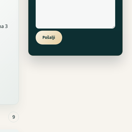
ma 3
Pošalji
9