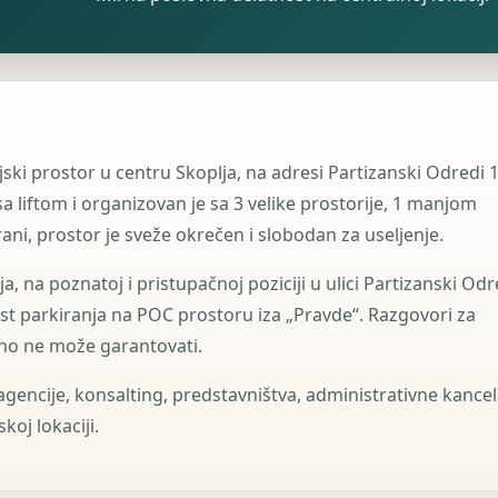
jski prostor u centru Skoplja, na adresi Partizanski Odredi 1
sa liftom i organizovan je sa 3 velike prostorije, 1 manjom
ani, prostor je sveže okrečen i slobodan za useljenje.
a, na poznatoj i pristupačnoj poziciji u ulici Partizanski Odr
st parkiranja na POC prostoru iza „Pravde“. Razgovori za
tno ne može garantovati.
gencije, konsalting, predstavništva, administrativne kancel
oj lokaciji.