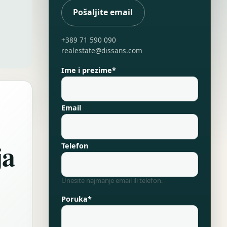
Pošaljite email
+389 71 590 090
realestate@dissans.com
Ime i prezime*
Email
ja
Telefon
Unesite najmanje email ili telefon.
Poruka*