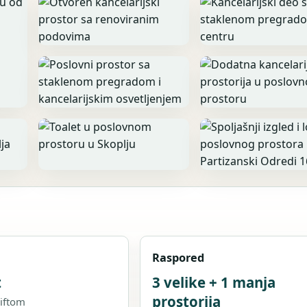
Raspored
t
3 velike + 1 manja
prostorija
liftom