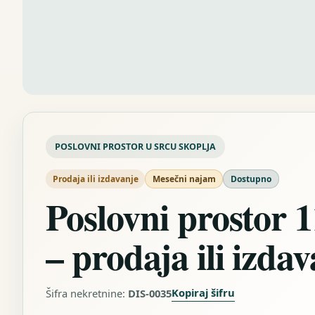
POSLOVNI PROSTOR U SRCU SKOPLJA
Prodaja ili izdavanje
Mesečni najam
Dostupno
Poslovni prostor 
– prodaja ili izda
Kopiraj šifru
Šifra nekretnine:
DIS-0035