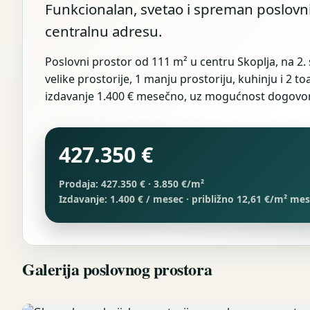
Funkcionalan, svetao i spreman poslovni
centralnu adresu.
Poslovni prostor od 111 m² u centru Skoplja, na 2. 
velike prostorije, 1 manju prostoriju, kuhinju i 2 t
izdavanje 1.400 € mesečno, uz mogućnost dogovo
427.350 €
Prodaja:
427.350 € · 3.850 €/m²
Izdavanje:
1.400 € / mesec · približno 12,61 €/m² me
Galerija poslovnog prostora