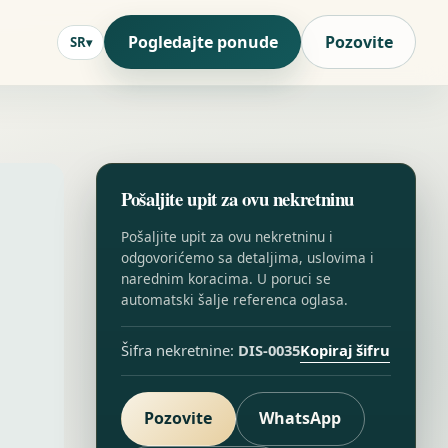
Pogledajte ponude
Pozovite
SR
Pošaljite upit za ovu nekretninu
Pošaljite upit za ovu nekretninu i
odgovorićemo sa detaljima, uslovima i
narednim koracima. U poruci se
automatski šalje referenca oglasa.
Kopiraj šifru
Šifra nekretnine:
DIS-0035
Pozovite
WhatsApp