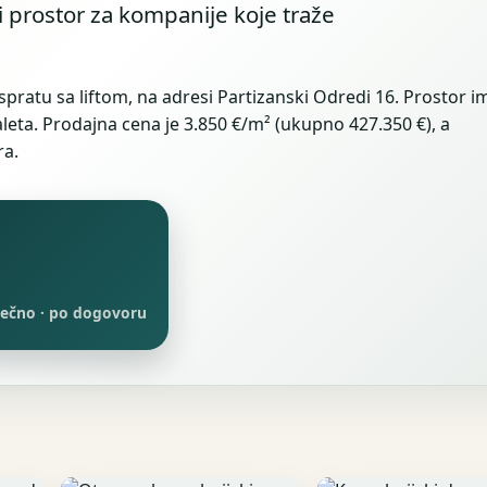
 prostor za kompanije koje traže
spratu sa liftom, na adresi Partizanski Odredi 16. Prostor i
oaleta. Prodajna cena je 3.850 €/m² (ukupno 427.350 €), a
ra.
sečno · po dogovoru