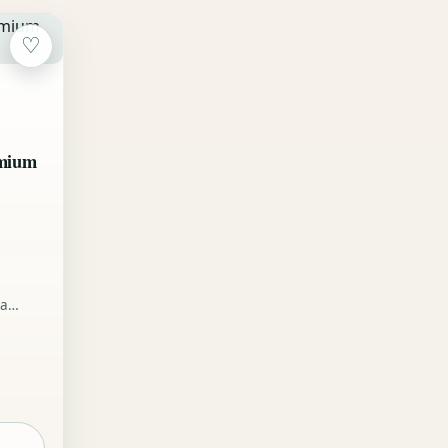
♡
emium
va
m