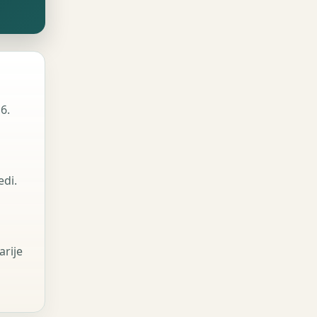
6.
edi.
arije