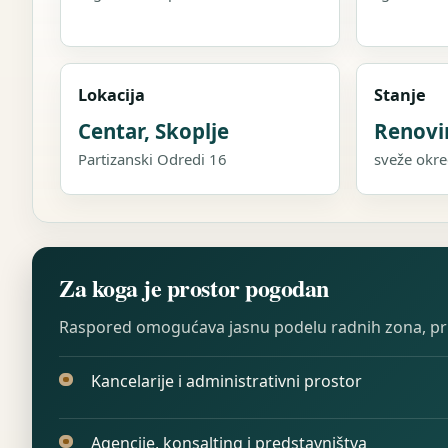
Lokacija
Stanje
Centar, Skoplje
Renovi
Partizanski Odredi 16
sveže okr
Za koga je prostor pogodan
Raspored omogućava jasnu podelu radnih zona, prije
Kancelarije i administrativni prostor
Agencije, konsalting i predstavništva