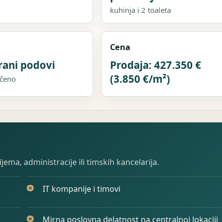
kuhinja i 2 toaleta
Cena
rani podovi
Prodaja: 427.350 €
(3.850 €/m²)
ečeno
ma, administracije ili timskih kancelarija.
IT kompanije i timovi
Mirna poslovna delatnost na centralnoj lokaciji