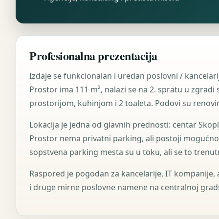
Profesionalna prezentacija
Izdaje se funkcionalan i uredan poslovni / kancelari
Prostor ima 111 m², nalazi se na 2. spratu u zgradi 
prostorijom, kuhinjom i 2 toaleta. Podovi su renovir
Lokacija je jedna od glavnih prednosti: centar Skoplj
Prostor nema privatni parking, ali postoji mogućno
sopstvena parking mesta su u toku, ali se to trenu
Raspored je pogodan za kancelarije, IT kompanije, a
i druge mirne poslovne namene na centralnoj gradsk