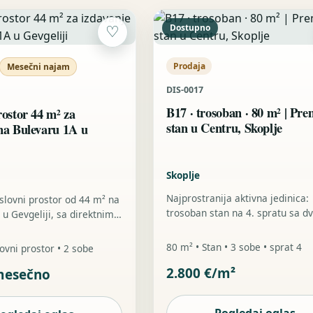
Dostupno
♡
Prodaja
Mesečni najam
DIS-0017
B17 · trosoban · 80 m² | Pr
rostor 44 m² za
stan u Centru, Skoplje
na Bulevaru 1A u
Skoplje
Najprostranija aktivna jedinica:
slovni prostor od 44 m² na
trosoban stan na 4. spratu sa d
u Gevgeliji, sa direktnim
kupatila, dva balkona i premiu
lice, ulaznim delom
osećajem doma u Centru.
 prijem ili malu čekaonicu
80 m² • Stan • 3 sobe • sprat 4
ovni prostor • 2 sobe
onalne prostorije. Prostor
2.800 €/m²
 mesečno
rišćen kao apoteka i ima
lice, vitrine, radne
ioke. Zakupnina: 300 €