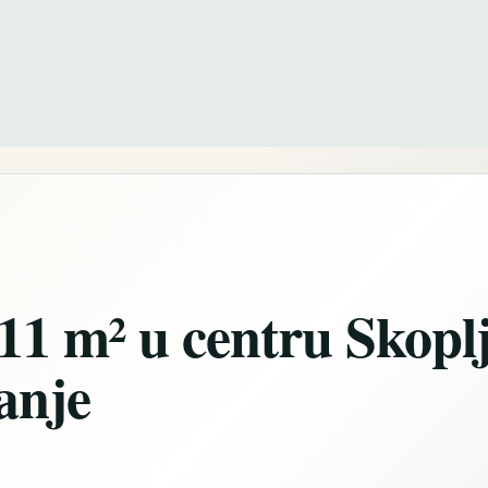
111 m² u centru Skopl
vanje