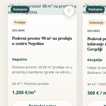
Dostupno
Dostupno
♡
Prodaja
Izdavanje
DIS-0044
DIS-0043
Poslovni prostor 98 m² na prodaju
Poslovni p
u centru Negotina
izdavanje 
Gevgeliji
Negotino
Gevgelija
Poslovni prostor od 98 m² prodaje se u
Izdaje se po
prizemlju stambene zgrade na adresi
Bulevaru 1A 
Maršala Tita 152 u centru Negotina, sa
ulazom sa u
direktnim pristupom iz glavne ulice,
pogodnim za
98 m² • Poslovni prostor
44 m² • Posl
dva zasebna ulaza i dodatnom
i dve funkci
1.200 €/m²
izložbenom vidljivošću.
300 € /
je ranije ko
postojeće po
površine i f