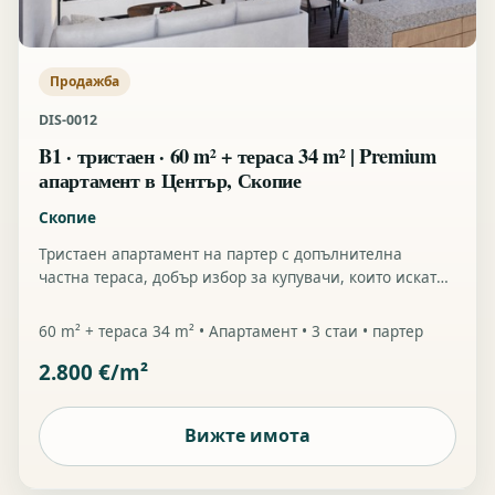
Продажба
DIS-0012
B1 · тристаен · 60 m² + тераса 34 m² | Premium
апартамент в Център, Скопие
Скопие
Тристаен апартамент на партер с допълнителна
частна тераса, добър избор за купувачи, които искат
централна локация с повече outdoor value.
60 m² + тераса 34 m² • Апартамент • 3 стаи • партер
2.800 €/m²
Вижте имота