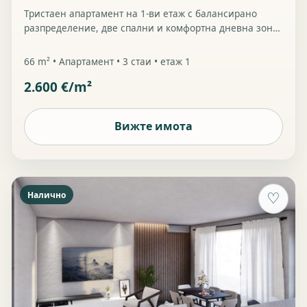
Тристаен апартамент на 1-ви етаж с балансирано
разпределение, две спални и комфортна дневна зона
за градски семеен живот.
66 m² • Апартамент • 3 стаи • етаж 1
2.600 €/m²
Вижте имота
Налично
♡