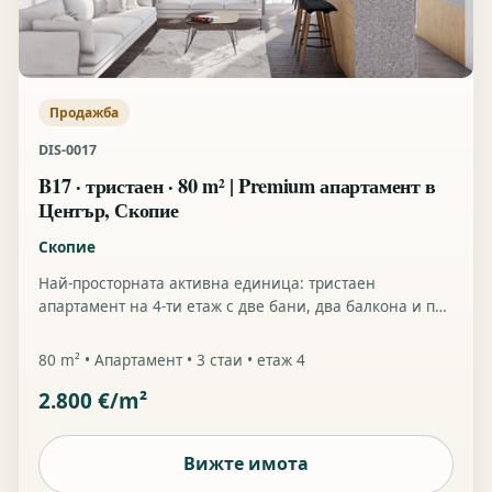
Продажба
DIS-0017
B17 · тристаен · 80 m² | Premium апартамент в
Център, Скопие
Скопие
Най-просторната активна единица: тристаен
апартамент на 4-ти етаж с две бани, два балкона и по-
силно premium-home усещане в Център.
80 m² • Апартамент • 3 стаи • етаж 4
2.800 €/m²
Вижте имота