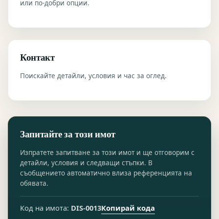
или по-добри опции.
Контакт
Поискайте детайли, условия и час за оглед.
Запитайте за този имот
Изпратете запитване за този имот и ще отговорим с
детайли, условия и следващи стъпки. В
съобщението автоматично влиза референцията на
обявата.
Копирай кода
Код на имота:
DIS-0013