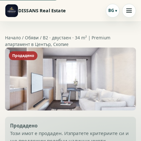
DISSANS Real Estate
BG
Начало /
Обяви
/ B2 · двустаен · 34 m² | Premium
апартамент в Център, Скопие
Продадено
Продадено
Този имот е продаден. Изпратете критериите си и
ще предложим подобни налични имоти.