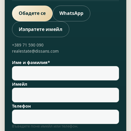
Обадете се
WhatsApp
Изпратете имейл
+389 71 590 090
realestate@dissans.com
Име и фамилия*
Имейл
Телефон
Въведете поне имейл или телефон.