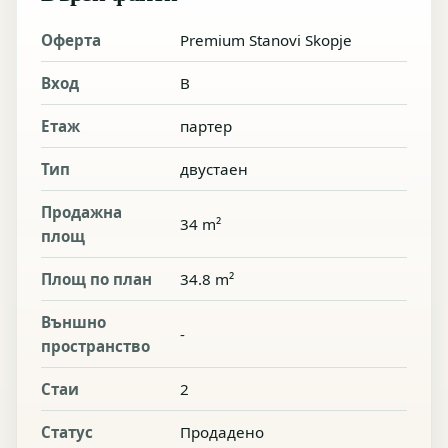
Оферта
Premium Stanovi Skopje
Вход
B
Етаж
партер
Тип
двустаен
Продажна
34 m²
площ
Площ по план
34.8 m²
Външно
-
пространство
Стаи
2
Статус
Продадено