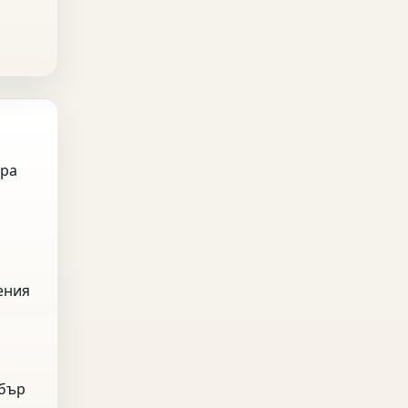
ъра
ения
обър