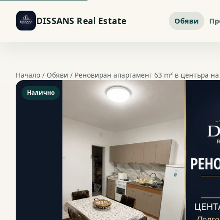
DISSANS Real Estate
Обяви
Пр
Начало /
Обяви
/ Реновиран апартамент 63 m² в центъра на 
Налично