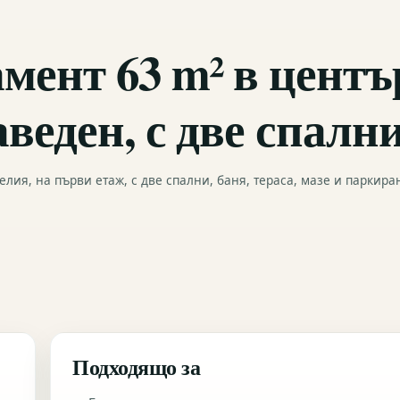
мент 63 m² в центъ
аведен, с две спалн
лия, на първи етаж, с две спални, баня, тераса, мазе и паркира
Подходящо за