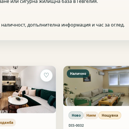
ване или сигурна жилищна база в Гевгелия.
на наличност, допълнителна информация и час за оглед.
Налично
♡
Ново
Наем
Нощувка
одажба
DIS-0032