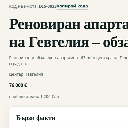
Копирай кода
Код на имота:
DIS-0033
Реновиран апарта
на Гевгелия – обз
Реновиран и обзаведен апартамент 63 m² в центъра на Гевге
сградата.
Център, Гевгелия
76 000 €
приблизително 1 206 €/m²
Бързи факти