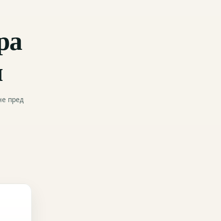
ра
и
не пред