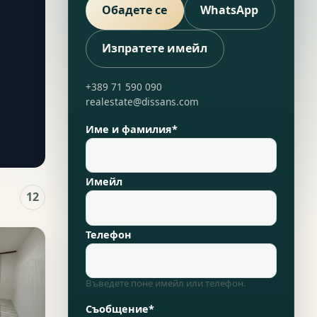
Обадете се
WhatsApp
Изпратете имейл
+389 71 590 090
realestate@dissans.com
Име и фамилия*
Имейл
12
Телефон
Въведете поне имейл или телефон.
Съобщение*