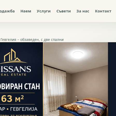
одажба
Наем
Услуги
Съвети
За нас
Контакт
Гевгелия – обзаведен, с две спални