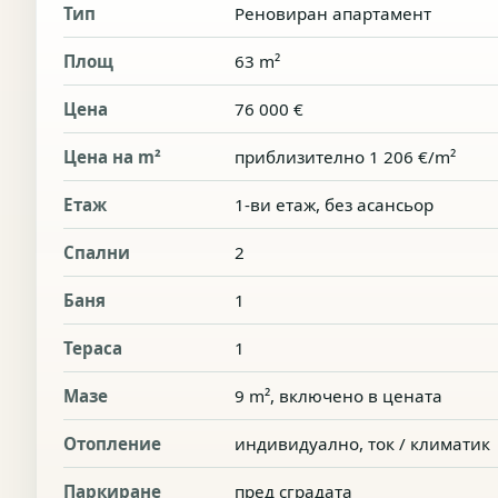
Тип
Реновиран апартамент
Площ
63 m²
Цена
76 000 €
Цена на m²
приблизително 1 206 €/m²
Етаж
1-ви етаж, без асансьор
Спални
2
Баня
1
Тераса
1
Мазе
9 m², включено в цената
Отопление
индивидуално, ток / климатик
Паркиране
пред сградата