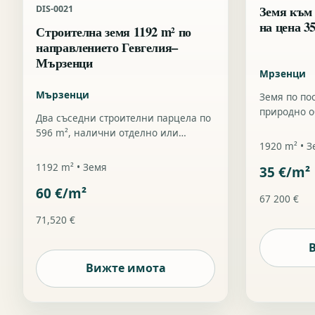
Земя към
DIS-0021
на цена 35
Строителна земя 1192 m² по
направлението Гевгелия–
Мързенци
Мрзенци
Мързенци
Земя по по
природно о
Два съседни строителни парцела по
на m² за д
596 m², налични отделно или
1920 m² • 
заедно, с цена 60 €/m² по
направлението Гевгелия–Мързенци.
1192 m² • Земя
35 €/m²
60 €/m²
67 200 €
71,520 €
Вижте имота