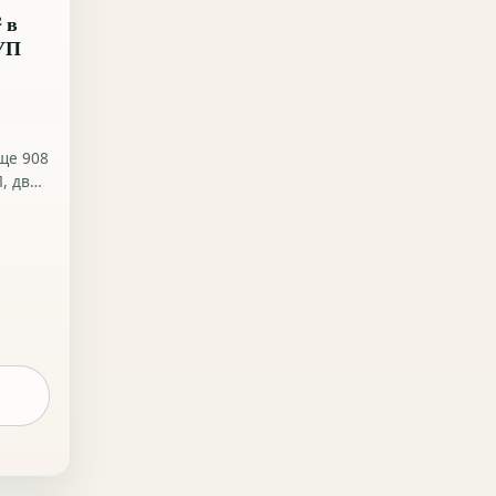
 в
ПУП
ще 908
, две
с A1 и
лство
е.