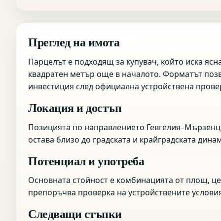
Преглед на имота
Парцелът е подходящ за купувач, който иска ясн
квадратен метър още в началото. Форматът позв
инвестиция след официална устройствена прове
Локация и достъп
Позицията по направлението Гевгелия–Мързенци 
остава близо до градската и крайградската дина
Потенциал и употреба
Основната стойност е комбинацията от площ, це
препоръчва проверка на устройствените услови
Следващи стъпки