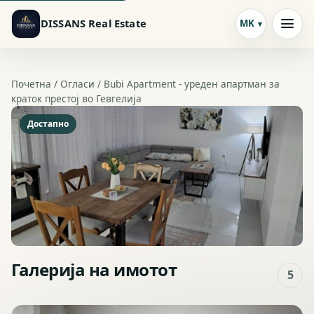
DISSANS Real Estate
MK
Почетна /
Огласи
/ Bubi Apartment - уреден апартман за
краток престој во Гевгелија
Достапно
Галерија на имотот
5