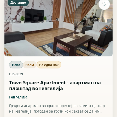
Достапно
♡
Ново
Наем
На една ноќ
DIS-0029
Town Square Apartment - апартман на
плоштад во Гевгелија
Гевгелија
Градски апартман за краток престој во самиот центар
на Гевгелија, погоден за гости кои сакаат се да им
биде на пешачко растојание.