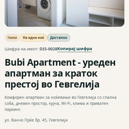
Наем
На една ноќ
Достапно
Копирај шифра
Шифра на имот:
DIS-0028
Bubi Apartment - уреден
апартман за краток
престој во Гевгелија
Комфорен апартман за ноќевање во Гевгелија со спална
соба, дневен простор, кујна, Wi-Fi, клима и приватен
паркинг.
ул. Ванчо Прќе бр. 45, Гевгелија