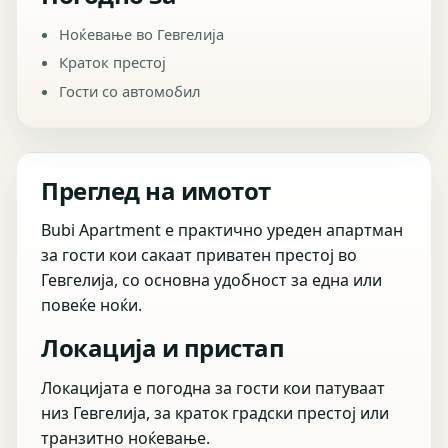
Ноќевање во Гевгелија
Краток престој
Гости со автомобил
Преглед на имотот
Bubi Apartment е практично уреден апартман
за гости кои сакаат приватен престој во
Гевгелија, со основна удобност за една или
повеќе ноќи.
Локација и пристап
Локацијата е погодна за гости кои патуваат
низ Гевгелија, за краток градски престој или
транзитно ноќевање.