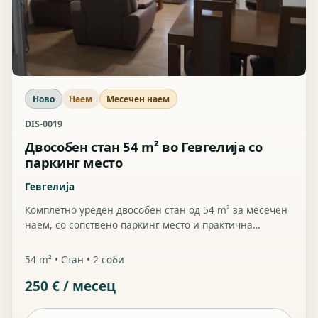
Ново
Наем
Месечен наем
DIS-0019
Двособен стан 54 m² во Гевгелија со
паркинг место
Гевгелија
Комплетно уреден двособен стан од 54 m² за месечен
наем, со сопствено паркинг место и практична
локација за секојдневно живеење.
54 m² • Стан • 2 соби
250 € / месец