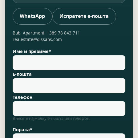
WhatsApp
Испратете е-пошта
Bubi Apartment: +389 78 843 711
realestate@dissans.com
Име и презиме*
Е-пошта
Телефон
Внесете најмалку е-пошта или телефон.
Порака*