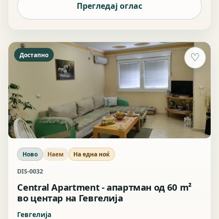
Прегледај оглас
Достапно
♡
Ново
Наем
На една ноќ
DIS-0032
Central Apartment - апартман од 60 m²
во центар на Гевгелија
Гевгелија