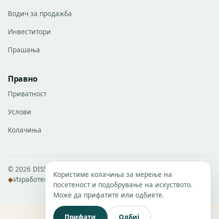
Водич за продажба
Инвеститори
Прашања
Правно
Приватност
Услови
Колачиња
© 2026 DISSANS Real Estate · Сите права се задржани.
Користиме колачиња за мерење на
◆
Изработено од
DISSANS Digital
посетеност и подобрување на искуството.
Може да прифатите или одбиете.
Прифати
Одбиј