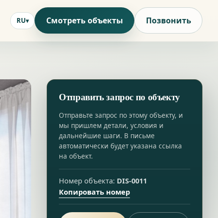
Смотреть объекты
Позвонить
RU
Отправить запрос по объекту
Отправьте запрос по этому объекту, и
мы пришлем детали, условия и
дальнейшие шаги. В письме
автоматически будет указана ссылка
на объект.
Номер объекта:
DIS-0011
Копировать номер