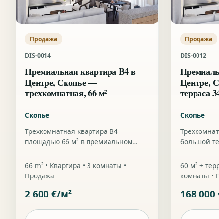
Продажа
Продажа
DIS-0014
DIS-0012
Премиальная квартира B4 в
Премиаль
Центре, Скопье —
Центре, С
трехкомнатная, 66 м²
терраса 3
Скопье
Скопье
Трехкомнатная квартира B4
Трехкомнат
площадью 66 м² в премиальном
большой те
проекте в центре Скопье, с
премиально
актуальной ценой 2 600 €/м².
Скопье.
66 m² • Квартира • 3 комнаты •
60 м² + тер
Продажа
комнаты • 
2 600 €/м²
168 000 