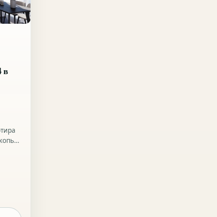
 в
ртира
копье,
или