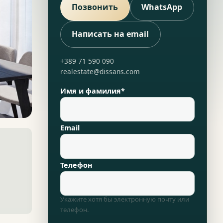
Позвонить
WhatsApp
Написать на email
+389 71 590 090
realestate@dissans.com
Имя и фамилия*
Email
Телефон
Укажите хотя бы электронную почту или
телефон.