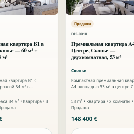
Продажа
DIS-0010
ная квартира B1 в
Премиальная квартира A4
копье — 60 м² +
Центре, Скопье —
4 м²
двухкомнатная, 53 м²
Скопье
ная квартира B1 с
Компактная премиальная ква
ррасой 34 м² в
A4 площадью 53 м² в центре С
м проекте в центре
подходящая для проживания 
инвестиции.
раса 34 м² • Квартира • 3
53 m² • Квартира • 2 комнаты •
Продажа
Продажа
€
148 400 €