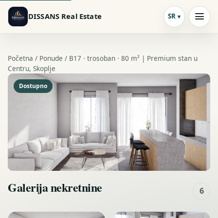
DISSANS Real Estate
SR
Početna /
Ponude
/ B17 · trosoban · 80 m² | Premium stan u
Centru, Skoplje
Dostupno
Galerija nekretnine
6