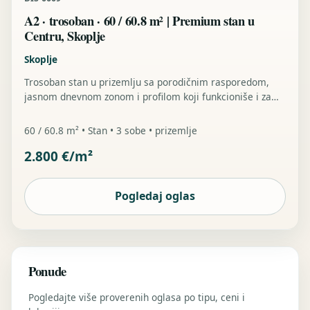
A2 · trosoban · 60 / 60.8 m² | Premium stan u
Centru, Skoplje
Skoplje
Trosoban stan u prizemlju sa porodičnim rasporedom,
jasnom dnevnom zonom i profilom koji funkcioniše i za
život i za investiciju u centru grada.
60 / 60.8 m² • Stan • 3 sobe • prizemlje
2.800 €/m²
Pogledaj oglas
Ponude
Pogledajte više proverenih oglasa po tipu, ceni i