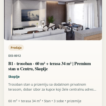
Prodaja
DIS-0012
B1 · trosoban · 60 m² + terasa 34 m² | Premium
stan u Centru, Skoplje
Skoplje
Trosoban stan u prizemlju sa dodatnom privatnom
terasom, dobar izbor za kupce koji žele centralnu adresu i
više spoljnog prostora.
60 m² + terasa 34 m² • Stan • 3 sobe • prizemlje