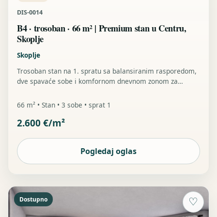
DIS-0014
B4 · trosoban · 66 m² | Premium stan u Centru,
Skoplje
Skoplje
Trosoban stan na 1. spratu sa balansiranim rasporedom,
dve spavaće sobe i komfornom dnevnom zonom za
gradski porodični život.
66 m² • Stan • 3 sobe • sprat 1
2.600 €/m²
Pogledaj oglas
Dostupno
♡