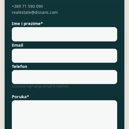
+389 71 590 090
realestate@dissans.com
Ime i prezime*
Email
Telefon
Unesite najmanje email ili telefon.
Poruka*