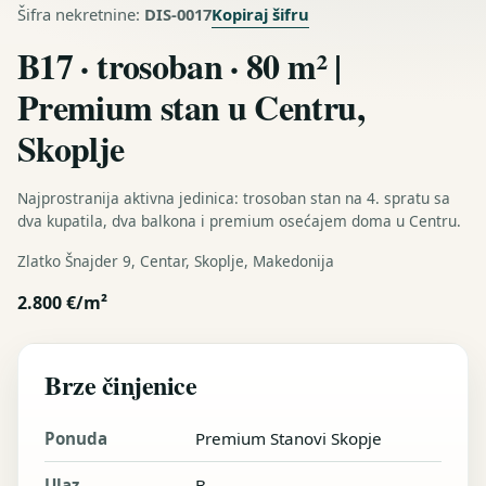
Kopiraj šifru
Šifra nekretnine:
DIS-0017
B17 · trosoban · 80 m² |
Premium stan u Centru,
Skoplje
Najprostranija aktivna jedinica: trosoban stan na 4. spratu sa
dva kupatila, dva balkona i premium osećajem doma u Centru.
Zlatko Šnajder 9, Centar, Skoplje, Makedonija
2.800 €/m²
Brze činjenice
Ponuda
Premium Stanovi Skopje
Ulaz
B