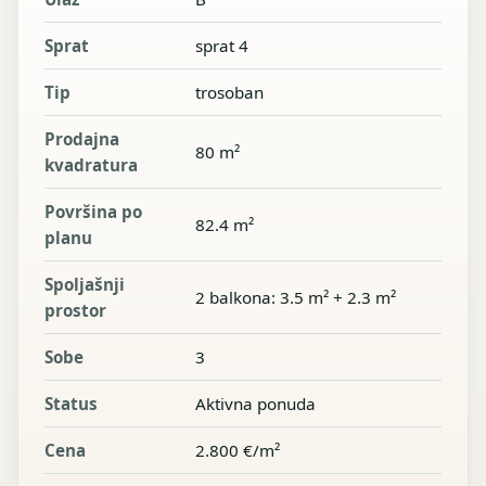
Sprat
sprat 4
Tip
trosoban
Prodajna
80 m²
kvadratura
Površina po
82.4 m²
planu
Spoljašnji
2 balkona: 3.5 m² + 2.3 m²
prostor
Sobe
3
Status
Aktivna ponuda
Cena
2.800 €/m²