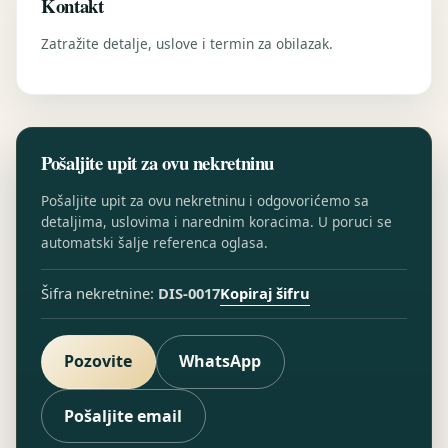
Kontakt
Zatražite detalje, uslove i termin za obilazak.
Pošaljite upit za ovu nekretninu
Pošaljite upit za ovu nekretninu i odgovorićemo sa
detaljima, uslovima i narednim koracima. U poruci se
automatski šalje referenca oglasa.
Kopiraj šifru
Šifra nekretnine:
DIS-0017
Pozovite
WhatsApp
Pošaljite email