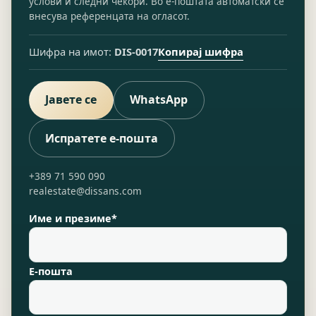
услови и следни чекори. Во е-поштата автоматски се
внесува референцата на огласот.
Копирај шифра
Шифра на имот:
DIS-0017
Јавете се
WhatsApp
Испратете е-пошта
+389 71 590 090
realestate@dissans.com
Име и презиме*
Е-пошта