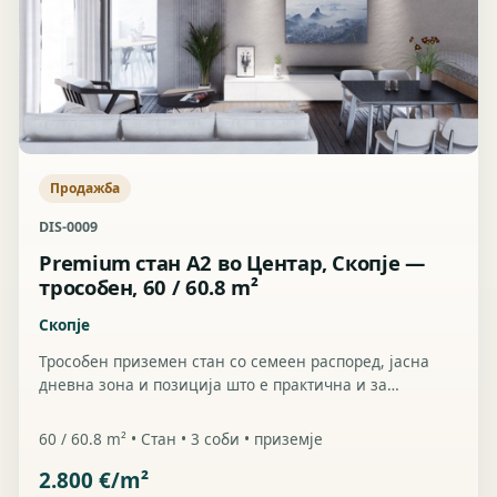
Продажба
DIS-0009
Premium стан A2 во Центар, Скопје —
трособен, 60 / 60.8 m²
Скопје
Трособен приземен стан со семеен распоред, јасна
дневна зона и позиција што е практична и за
живеење и за инвестиција во централно Скопје.
60 / 60.8 m² • Стан • 3 соби • приземје
2.800 €/m²