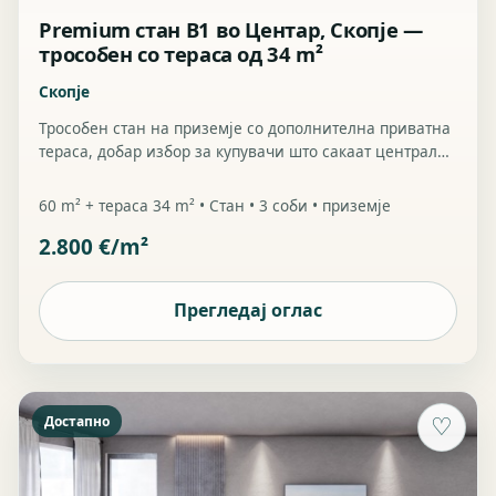
Premium стан B1 во Центар, Скопје —
трособен со тераса од 34 m²
Скопје
Трособен стан на приземје со дополнителна приватна
тераса, добар избор за купувачи што сакаат централна
адреса со повеќе надворешен простор.
60 m² + тераса 34 m² • Стан • 3 соби • приземје
2.800 €/m²
Прегледај оглас
Достапно
♡