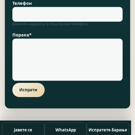
Телефон
Внесете најмалку е-пошта или телефон.
Порака*
Испрати
Јавете се
WhatsApp
Испратете барање