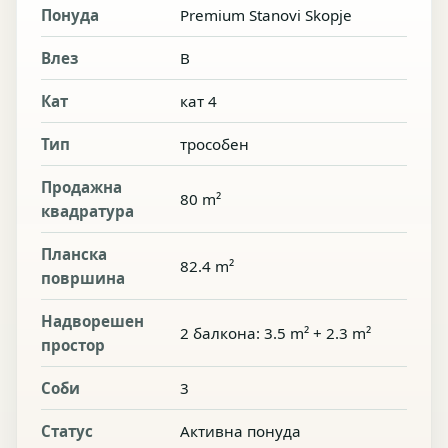
Понуда
Premium Stanovi Skopje
Влез
B
Кат
кат 4
Тип
трособен
Продажна
80 m²
квадратура
Планска
82.4 m²
површина
Надворешен
2 балкона: 3.5 m² + 2.3 m²
простор
Соби
3
Статус
Активна понуда