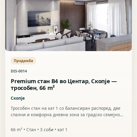
Продажба
DIS-0014
Premium стан B4 во Центар, Скопје —
трособен, 66 m²
Скопје
Трособен стан на кат 1 со балансиран распоред, две
спални и комфорна дневна зона за градско семејно
живеење.
66 m² • Стан • 3 соби • кат 1