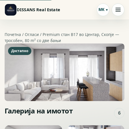
DISSANS Real Estate
MK
Почетна /
Огласи
/ Premium стан B17 во Центар, Скопје —
трособен, 80 m² со две бањи
Достапно
Галерија на имотот
6