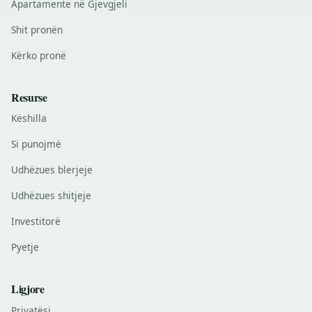
Apartamente në Gjevgjeli
Shit pronën
Kërko pronë
Resurse
Këshilla
Si punojmë
Udhëzues blerjeje
Udhëzues shitjeje
Investitorë
Pyetje
Ligjore
Privatësi