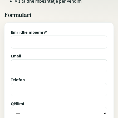
Vizita dhe mbështetje për vendim
Formulari
Emri dhe mbiemri*
Email
Telefon
Qëllimi