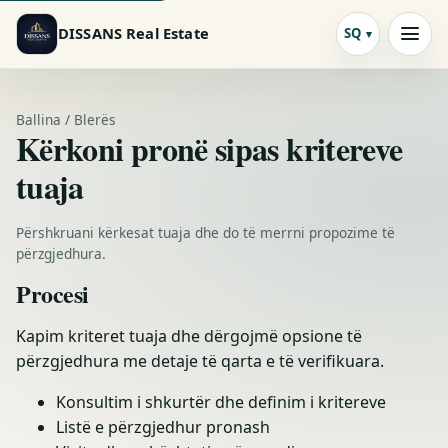
DISSANS Real Estate
SQ
Ballina / Blerës
Kërkoni pronë sipas kritereve
tuaja
Përshkruani kërkesat tuaja dhe do të merrni propozime të
përzgjedhura.
Procesi
Kapim kriteret tuaja dhe dërgojmë opsione të
përzgjedhura me detaje të qarta e të verifikuara.
Konsultim i shkurtër dhe definim i kritereve
Listë e përzgjedhur pronash