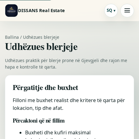
DISSANS Real Estate
SQ
Ballina / Udhëzues blerjeje
Udhëzues blerjeje
Udhëzues praktik për blerje prone në Gjevgjeli dhe rajon me
hapa e kontrolle të qarta.
Përgatitje dhe buxhet
Filloni me buxhet realist dhe kritere të qarta për
lokacion, tip dhe afat.
Përcaktoni që në fillim
Buxheti dhe kufiri maksimal