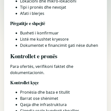
Lokacioni dhe mikro-lokacioni
Tipi i pronës dhe nevojat
Afati i blerjes
Përgatitje e shpejtë
Buxheti i konfirmuar
Listë me kushtet kryesore
Dokumentet e financimit gati nëse duhen
Kontrollet e pronës
Para ofertës, verifikoni faktet dhe
dokumentacionin.
Kontrollet kyçe
Pronësia dhe baza e titullit
Barrat ose shënimet
Qasja dhe infrastruktura
Gjendja reale kundrejt shpalljes