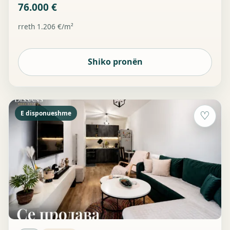
76.000 €
rreth 1.206 €/m²
Shiko pronën
E disponueshme
♡