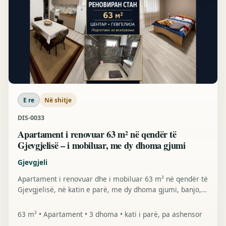
E re
Në shitje
DIS-0033
Apartament i renovuar 63 m² në qendër të
Gjevgjelisë – i mobiluar, me dy dhoma gjumi
Gjevgjeli
Apartament i renovuar dhe i mobiluar 63 m² në qendër të
Gjevgjelisë, në katin e parë, me dy dhoma gjumi, banjo,
terrasë, bodrum dhe parking para ndërtesës.
63 m² • Apartament • 3 dhoma • kati i parë, pa ashensor