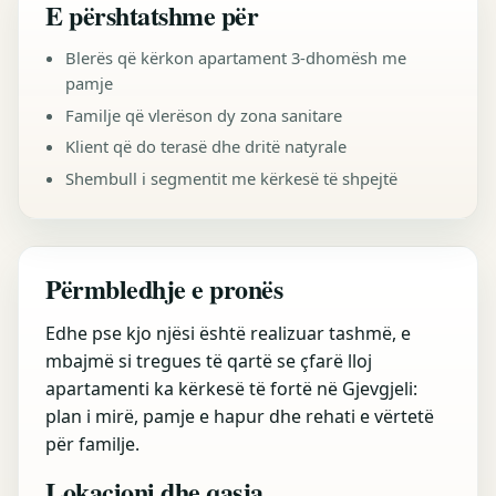
E përshtatshme për
Blerës që kërkon apartament 3-dhomësh me
pamje
Familje që vlerëson dy zona sanitare
Klient që do terasë dhe dritë natyrale
Shembull i segmentit me kërkesë të shpejtë
Përmbledhje e pronës
Edhe pse kjo njësi është realizuar tashmë, e
mbajmë si tregues të qartë se çfarë lloj
apartamenti ka kërkesë të fortë në Gjevgjeli:
plan i mirë, pamje e hapur dhe rehati e vërtetë
për familje.
Lokacioni dhe qasja