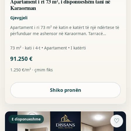
Apartament i ri 73 m², i disponueshëm tani në
Karaorman
Gjevgjeli
Apartament i ri 73 m² në katin e katërt të një ndërtese të
përfunduar me ashensor në Karaorman. Tarracë
perëndimore, kondicioner GREE 18.000 BTU, grila
elektrike dhe çmim fiks 91.250 €.
73 m² · kati i 4-t • Apartament • I katërti
91.250 €
1.250 €/m² · çmim fiks
Shiko pronën
E disponueshme
♡