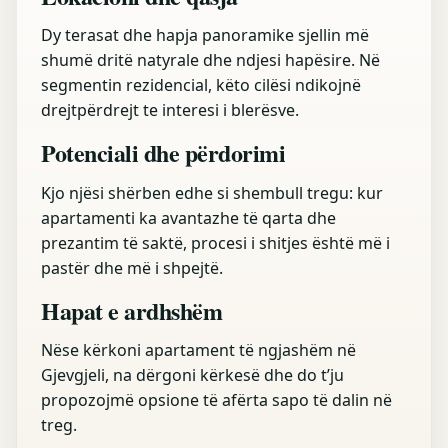
Dy terasat dhe hapja panoramike sjellin më
shumë dritë natyrale dhe ndjesi hapësire. Në
segmentin rezidencial, këto cilësi ndikojnë
drejtpërdrejt te interesi i blerësve.
Potenciali dhe përdorimi
Kjo njësi shërben edhe si shembull tregu: kur
apartamenti ka avantazhe të qarta dhe
prezantim të saktë, procesi i shitjes është më i
pastër dhe më i shpejtë.
Hapat e ardhshëm
Nëse kërkoni apartament të ngjashëm në
Gjevgjeli, na dërgoni kërkesë dhe do t’ju
propozojmë opsione të afërta sapo të dalin në
treg.