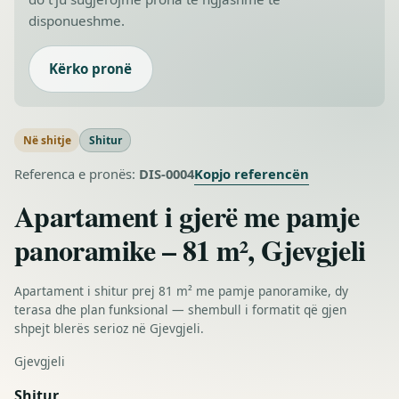
disponueshme.
Kërko pronë
Në shitje
Shitur
Kopjo referencën
Referenca e pronës:
DIS-0004
Apartament i gjerë me pamje
panoramike – 81 m², Gjevgjeli
Apartament i shitur prej 81 m² me pamje panoramike, dy
terasa dhe plan funksional — shembull i formatit që gjen
shpejt blerës serioz në Gjevgjeli.
Gjevgjeli
Shitur