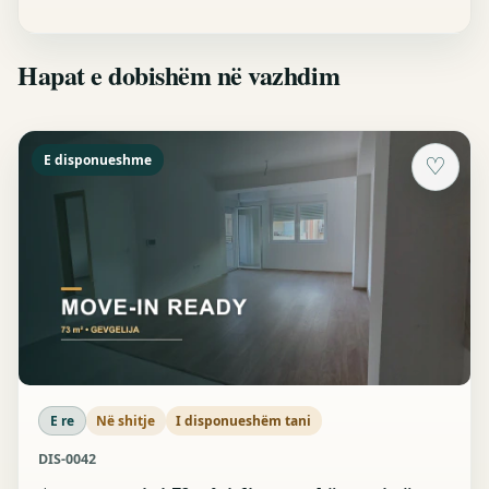
Hapat e dobishëm në vazhdim
E disponueshme
♡
E re
Në shitje
I disponueshëm tani
DIS-0042