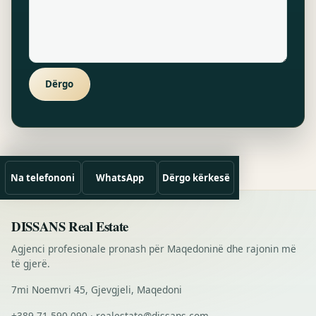
Dërgo
Na telefononi
WhatsApp
Dërgo kërkesë
DISSANS Real Estate
Agjenci profesionale pronash për Maqedoninë dhe rajonin më
të gjerë.
7mi Noemvri 45, Gjevgjeli, Maqedoni
+389 71 590 090 · realestate@dissans.com