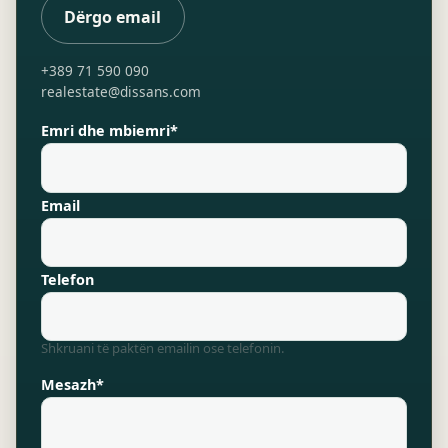
Dërgo email
+389 71 590 090
realestate@dissans.com
Emri dhe mbiemri*
Email
Telefon
Shkruani të paktën emailin ose telefonin.
Mesazh*