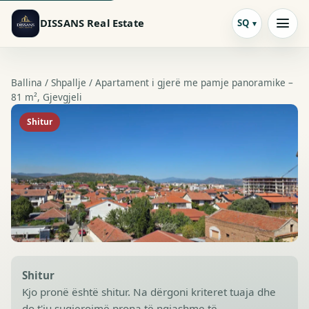
DISSANS Real Estate
SQ
Ballina /
Shpallje
/ Apartament i gjerë me pamje panoramike –
81 m², Gjevgjeli
Shitur
Shitur
Kjo pronë është shitur. Na dërgoni kriteret tuaja dhe
do t'ju sugjerojmë prona të ngjashme të