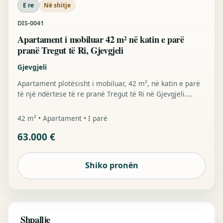
E re
Në shitje
DIS-0041
Apartament i mobiluar 42 m² në katin e parë
pranë Tregut të Ri, Gjevgjeli
Gjevgjeli
Apartament plotësisht i mobiluar, 42 m², në katin e parë
të një ndërtese të re pranë Tregut të Ri në Gjevgjeli.
Orientim nga perëndimi, ashensor dhe afërsi me market,
kopsht, shkollë fillore dhe park.
42 m² • Apartament • I parë
63.000 €
Shiko pronën
Shpallje