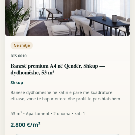
Në shitje
DIS-0010
Banesë premium A4 në Qendër, Shkup —
dydhomëshe, 53 m²
Shkup
Banesë dydhomëshe në katin e parë me kuadraturë
efikase, zonë të hapur ditore dhe profil të përshtatshëm
për jetesë personale ose investim urban premium.
53 m² • Apartament • 2 dhoma • kati 1
2.800 €/m²