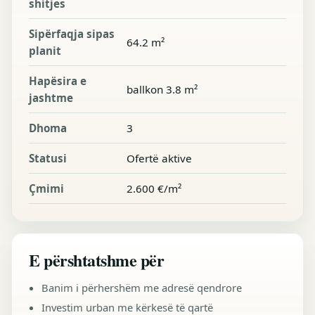
shitjes
Sipërfaqja sipas
64.2 m²
planit
Hapësira e
ballkon 3.8 m²
jashtme
Dhoma
3
Statusi
Ofertë aktive
Çmimi
2.600 €/m²
E përshtatshme për
Banim i përhershëm me adresë qendrore
Investim urban me kërkesë të qartë