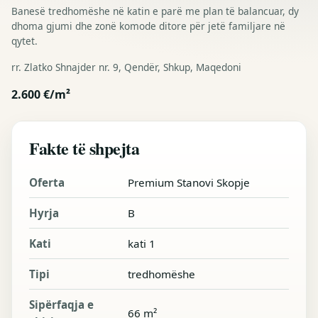
Banesë tredhomëshe në katin e parë me plan të balancuar, dy
dhoma gjumi dhe zonë komode ditore për jetë familjare në
qytet.
rr. Zlatko Shnajder nr. 9, Qendër, Shkup, Maqedoni
2.600 €/m²
Fakte të shpejta
Oferta
Premium Stanovi Skopje
Hyrja
B
Kati
kati 1
Tipi
tredhomëshe
Sipërfaqja e
66 m²