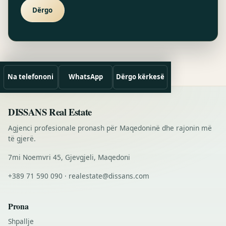
Dërgo
Na telefononi
WhatsApp
Dërgo kërkesë
DISSANS Real Estate
Agjenci profesionale pronash për Maqedoninë dhe rajonin më
të gjerë.
7mi Noemvri 45, Gjevgjeli, Maqedoni
+389 71 590 090 · realestate@dissans.com
Prona
Shpallje