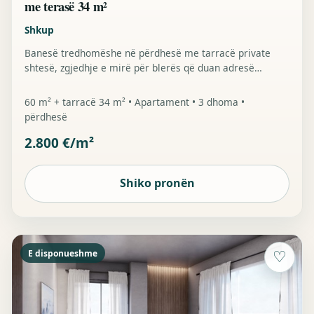
me terasë 34 m²
Shkup
Banesë tredhomëshe në përdhesë me tarracë private
shtesë, zgjedhje e mirë për blerës që duan adresë
qendrore me më shumë hapësirë të jashtme.
60 m² + tarracë 34 m² • Apartament • 3 dhoma •
përdhesë
2.800 €/m²
Shiko pronën
E disponueshme
♡