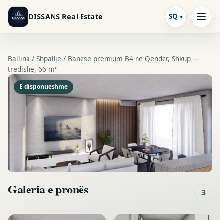
DISSANS Real Estate
SQ
Ballina /
Shpallje
/ Banesë premium B4 në Qendër, Shkup —
tredishe, 66 m²
E disponueshme
Galeria e pronës
3