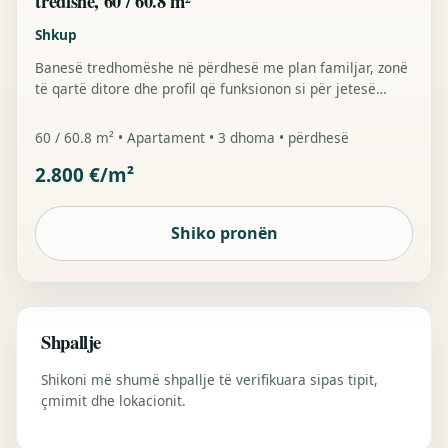
tredishe, 60 / 60.8 m²
Shkup
Banesë tredhomëshe në përdhesë me plan familjar, zonë
të qartë ditore dhe profil që funksionon si për jetesë
ashtu edhe për investim në qendër të Shkupit.
60 / 60.8 m² • Apartament • 3 dhoma • përdhesë
2.800 €/m²
Shiko pronën
Shpallje
Shikoni më shumë shpallje të verifikuara sipas tipit,
çmimit dhe lokacionit.