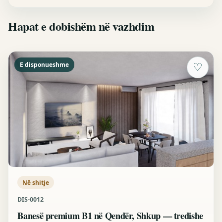
Hapat e dobishëm në vazhdim
E disponueshme
♡
Në shitje
DIS-0012
Banesë premium B1 në Qendër, Shkup — tredishe