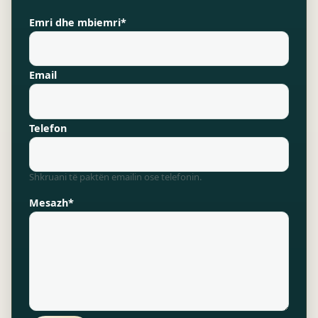
Emri dhe mbiemri*
Email
Telefon
Shkruani të paktën emailin ose telefonin.
Mesazh*