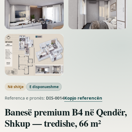
Në shitje
E disponueshme
Kopjo referencën
Referenca e pronës:
DIS-0014
Banesë premium B4 në Qendër,
Shkup — tredishe, 66 m²