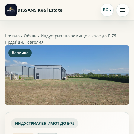
DISSANS Real Estate
BG
Начало /
Обяви
/ Индустриално земище с хале до E-75 –
Прдейци, Гевгелия
Налично
ИНДУСТРИАЛЕН ИМОТ ДО E-75