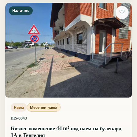
Налично
♡
Наем
Месечен наем
DIS-0043
Бизнес помещение 44 m² под наем на булевард
1A в Гевгелия