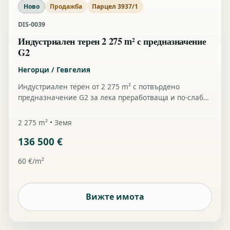
Ново
Продажба
Парцел 3937/1
DIS-0039
Индустриален терен 2 275 m² с предназначение
G2
Негорци / Гевгелия
Индустриален терен от 2 275 m² с потвърдено
предназначение G2 за лека преработваща и по-слабо
замърсяваща промишленост, пътен достъп и
инфраструктура за вода и ток в имота.
2 275 m² • Земя
136 500 €
60 €/m²
Вижте имота