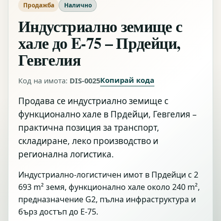
Продажба
Налично
Индустриално земище с
хале до E-75 – Прдейци,
Гевгелия
Копирай кода
Код на имота:
DIS-0025
Продава се индустриално земище с
функционално хале в Прдейци, Гевгелия –
практична позиция за транспорт,
складиране, леко производство и
регионална логистика.
Индустриално-логистичен имот в Прдейци с 2
693 m² земя, функционално хале около 240 m²,
предназначение G2, пълна инфраструктура и
бърз достъп до E-75.