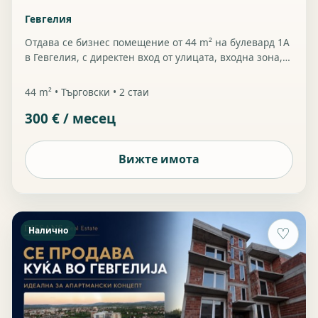
Гевгелия
Отдава се бизнес помещение от 44 m² на булевард 1A
в Гевгелия, с директен вход от улицата, входна зона,
подходяща за рецепция или малка чакалня, и две
функционални помещения. Помещението е
44 m² • Търговски • 2 стаи
използвано като аптека и разполага със
300 € / месец
съществуващи рафтове, витрини, работни плотове и
чекмеджета. Наем: 300 € месечно.
Вижте имота
Налично
♡