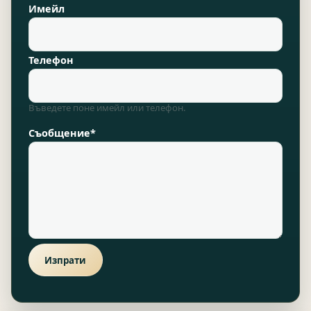
Имейл
Телефон
Въведете поне имейл или телефон.
Съобщение*
Изпрати