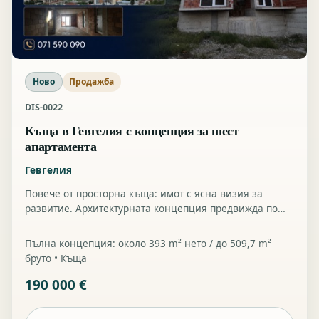
Ново
Продажба
DIS-0022
Къща в Гевгелия с концепция за шест
апартамента
Гевгелия
Повече от просторна къща: имот с ясна визия за
развитие. Архитектурната концепция предвижда по
два апартамента на партера, първия и втория етаж,
както и rooftop пространство с панорамна гледка.
Пълна концепция: около 393 m² нето / до 509,7 m²
Цена: 190 000 €
бруто • Къща
190 000 €