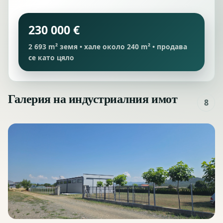
230 000 €
2 693 m² земя • хале около 240 m² • продава
се като цяло
Галерия на индустриалния имот
8