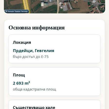
Основна информация
Локация
Прдейци, Гевгелия
бърз достъп до E-75
Площ
2 693 m²
обща кадастрална площ
Съществуващо хале