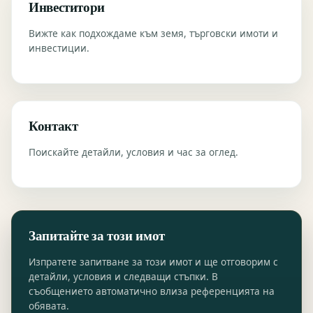
Инвеститори
Вижте как подхождаме към земя, търговски имоти и
инвестиции.
Контакт
Поискайте детайли, условия и час за оглед.
Запитайте за този имот
Изпратете запитване за този имот и ще отговорим с
детайли, условия и следващи стъпки. В
съобщението автоматично влиза референцията на
обявата.