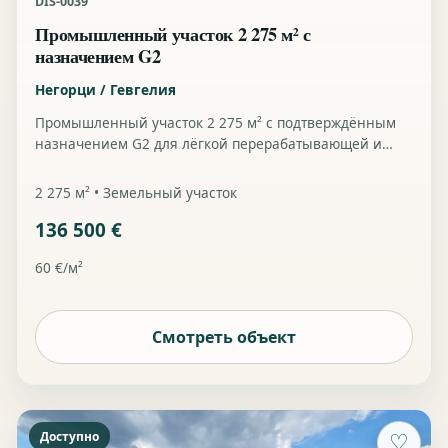
DIS-0039
Промышленный участок 2 275 м² с
назначением G2
Негорци / Гевгелия
Промышленный участок 2 275 м² с подтверждённым
назначением G2 для лёгкой перерабатывающей и
менее загрязняющей промышленности, подъездом и
инфраструктурой для воды и электричества на
2 275 м² • Земельный участок
участке.
136 500 €
60 €/м²
Смотреть объект
Доступно
♡