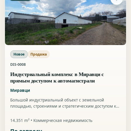
Новое
Продажа
DIS-0008
Индустриальный комплекс в Миравци с
прямым доступом к автомагистрали
Миравци
Большой индустриальный объект с земельной
площадью, строениями и стратегическим доступом к
автомагистрали, подходящий для логистики,
производства или инвестиций.
14.351 m² • Коммерческая недвижимость