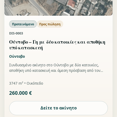
Προτεινόμενο
Προς πώληση
DIS-0003
Ούντοβο – Γη με δύο κατοικίες και αποθήκη
υπό κατασκευή
Ούντοβο
Συνδυασμένο ακίνητο στο Ούντοβο με δύο κατοικίες,
αποθήκη υπό κατασκευή και άμεση πρόσβαση από τον
παλιό δρόμο — κατάλληλο για οικογενειακή επιχείρηση ή
ελαφριά βιομηχανία.
3747 m² • Οικόπεδο
260.000 €
Δείτε το ακίνητο