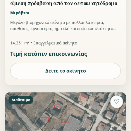
άμεση πρόσβαση από τον αυτοκινητόδρομο
Μιράβτσι
Μεγάλο βιομηχανικό ακίνητο με πολλαπλά κτίρια,
αποθήκες, εργαστήριο, ημιτελή κατοικία και ιδιόκτητο
υποσταθμό — σοβαρή επιλογή για παραγωγή, logistics
και αποθήκευση.
14.351 m² • Επαγγελματικό ακίνητο
Τιμή κατόπιν επικοινωνίας
Δείτε το ακίνητο
Διαθέσιμο
♡