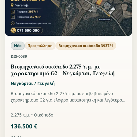
Νέο
Προς πώληση
Βιομηχανικό οικόπεδο 3937/1
DIS-0039
Βιομηχανικό οικόπεδο 2.275 τ.μ. με
χαρακτηρισμό G2 – Νεγκόρτσι, Γευγελή
Νεγκόρτσι / Γευγελή
Βιομηχανικό οικόπεδο 2.275 τ.μ. με επιβεβαιωμένο
χαρακτηρισμό G2 για ελαφρά μεταποιητική και λιγότερο
ρυπογόνο βιομηχανία, οδική πρόσβαση και υποδομή
συνδέσεων εντός του οικοπέδου.
2.275 τ.μ. • Οικόπεδο
136.500 €