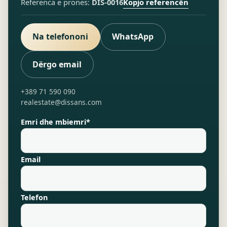
Kopjo referencën
Referenca e pronës:
DIS-0016
Na telefononi
WhatsApp
Dërgo email
+389 71 590 090
realestate@dissans.com
Emri dhe mbiemri*
Email
Telefon