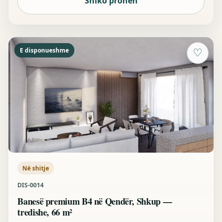
Shiko pronën
E disponueshme
♡
Në shitje
DIS-0014
Banesë premium B4 në Qendër, Shkup —
tredishe, 66 m²