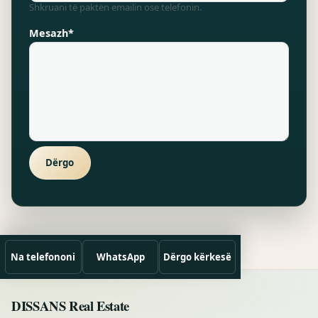
Shkruani të paktën emailin ose telefonin.
Mesazh*
Dërgo
Na telefononi
WhatsApp
Dërgo kërkesë
DISSANS Real Estate