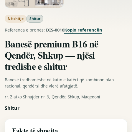
Në shitje
Shitur
Kopjo referencën
Referenca e pronës:
DIS-0016
Banesë premium B16 në
Qendër, Shkup — njësi
tredishe e shitur
Banesë tredhomëshe në katin e katërt që kombinon plan
racional, qendërsi dhe vlerë afatgjatë.
rr. Zlatko Shnajder nr. 9, Qendër, Shkup, Maqedoni
Shitur
Fakte të shpejta