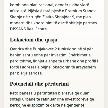
kombinon plan racional, qendërsi dhe vlerë
afatgjatë. Njësia është pjesë e Premium Stanovi
Skopje në rrugën Zlatko Shnajder 9, me plan
modern dhe koordinim të qartë shitjeje përmes
DISSANS Real Estate.
Lokacioni dhe qasja
Qendra dhe Bunjakovec 2 funksionojnë si për
banim ashtu edhe për investim. Shërbimet e
përditshme, lidhjet e shpejta urbane dhe profili i
fortë i adresës e bëjnë lokacionin të arsyeshëm
për blerje serioze.
Potenciali dhe përdorimi
Këto banesa u përshtaten blerësve që duan
shtëpi urbane të rafinuar dhe investitorëve që
kërkojnë ekspozim të qartë në qendër të