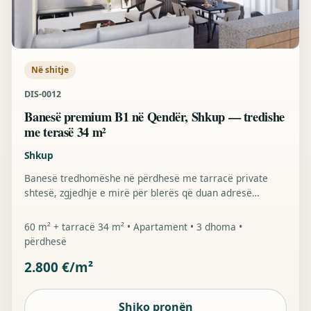
Në shitje
DIS-0012
Banesë premium B1 në Qendër, Shkup — tredishe
me terasë 34 m²
Shkup
Banesë tredhomëshe në përdhesë me tarracë private
shtesë, zgjedhje e mirë për blerës që duan adresë
qendrore me më shumë hapësirë të jashtme.
60 m² + tarracë 34 m² • Apartament • 3 dhoma •
përdhesë
2.800 €/m²
Shiko pronën