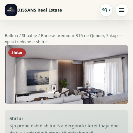
DISSANS Real Estate
SQ
Ballina /
Shpallje
/ Banesë premium B16 në Qendër, Shkup —
njësi tredishe e shitur
Shitur
Shitur
Kjo pronë është shitur. Na dërgoni kriteret tuaja dhe
do t'ju sugjerojmë prona të ngjashme të