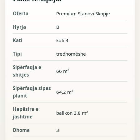
Oferta
Premium Stanovi Skopje
Hyrja
B
Kati
kati 4
Tipi
tredhomëshe
Sipërfaqja e
66 m²
shitjes
Sipërfaqja sipas
64.2 m²
planit
Hapësira e
ballkon 3.8 m²
jashtme
Dhoma
3