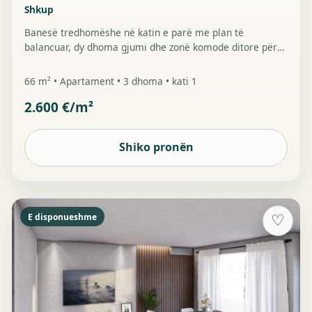
Shkup
Banesë tredhomëshe në katin e parë me plan të
balancuar, dy dhoma gjumi dhe zonë komode ditore për
jetë familjare në qytet.
66 m² • Apartament • 3 dhoma • kati 1
2.600 €/m²
Shiko pronën
E disponueshme
♡