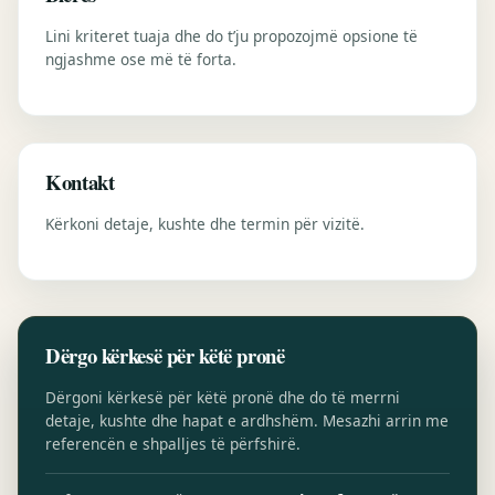
Lini kriteret tuaja dhe do t’ju propozojmë opsione të
ngjashme ose më të forta.
Kontakt
Kërkoni detaje, kushte dhe termin për vizitë.
Dërgo kërkesë për këtë pronë
Dërgoni kërkesë për këtë pronë dhe do të merrni
detaje, kushte dhe hapat e ardhshëm. Mesazhi arrin me
referencën e shpalljes të përfshirë.