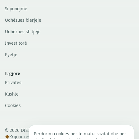
Si punojmë
Udhëzues blerjeje
Udhëzues shitjeje
Investitorë
Pyetje
Ligjore
Privatësi
Kushte
Cookies
© 2026 DISSANS Real Estate · Të gjitha të drejtat e rezervuara.
Përdorim cookies për të matur vizitat dhe për
◆
Krijuar nga
DISSANS Digital