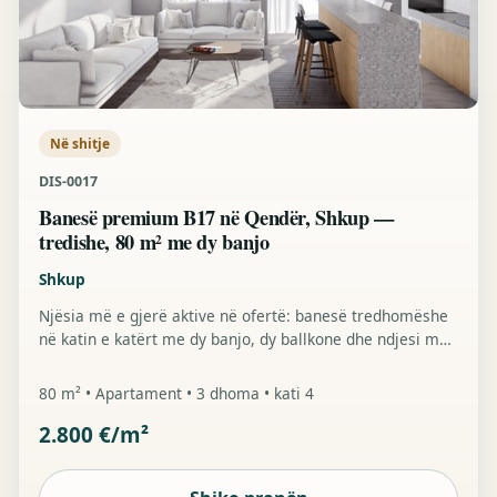
Në shitje
DIS-0017
Banesë premium B17 në Qendër, Shkup —
tredishe, 80 m² me dy banjo
Shkup
Njësia më e gjerë aktive në ofertë: banesë tredhomëshe
në katin e katërt me dy banjo, dy ballkone dhe ndjesi më
të fortë premium-home në Qendër.
80 m² • Apartament • 3 dhoma • kati 4
2.800 €/m²