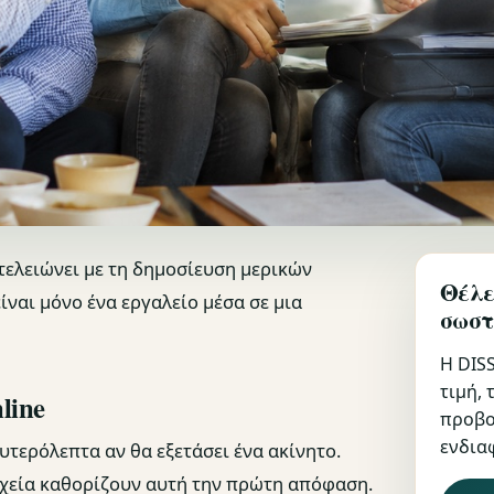
 τελειώνει με τη δημοσίευση μερικών
Θέλε
ίναι μόνο ένα εργαλείο μέσα σε μια
σωστ
Η DISS
τιμή, 
line
προβο
ενδια
τερόλεπτα αν θα εξετάσει ένα ακίνητο.
ιχεία καθορίζουν αυτή την πρώτη απόφαση.