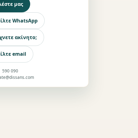
λέστε μας
είλτε WhatsApp
χνετε ακίνητο;
ίλτε email
1 590 090
tate@dissans.com