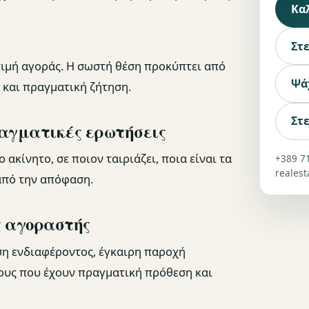
Κα
Στ
 τιμή αγοράς. Η σωστή θέση προκύπτει από
Ψά
 και πραγματική ζήτηση.
Στε
ραγματικές ερωτήσεις
ακίνητο, σε ποιον ταιριάζει, ποια είναι τα
+389 7
reales
 από την απόφαση.
ς αγοραστής
ση ενδιαφέροντος, έγκαιρη παροχή
υς που έχουν πραγματική πρόθεση και